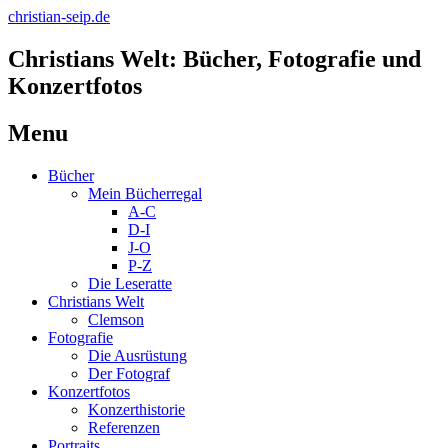
christian-seip.de
Christians Welt: Bücher, Fotografie und
Konzertfotos
Menu
Skip
Bücher
to
Mein Bücherregal
content
A-C
D-I
J-O
P-Z
Die Leseratte
Christians Welt
Clemson
Fotografie
Die Ausrüstung
Der Fotograf
Konzertfotos
Konzerthistorie
Referenzen
Portraits