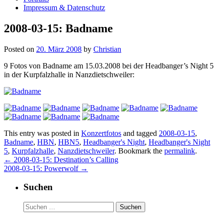
Impressum & Datenschutz
2008-03-15: Badname
Posted on
20. März 2008
by
Christian
9 Fotos von Badname am 15.03.2008 bei der Headbanger’s Night 5
in der Kurpfalzhalle in Nanzdietschweiler:
This entry was posted in
Konzertfotos
and tagged
2008-03-15
,
Badname
,
HBN
,
HBN5
,
Headbanger's Night
,
Headbanger's Night
5
,
Kurpfalzhalle
,
Nanzdietschweiler
. Bookmark the
permalink
.
Post
←
2008-03-15: Destination’s Calling
2008-03-15: Powerwolf
→
navigation
Suchen
Suchen
nach: