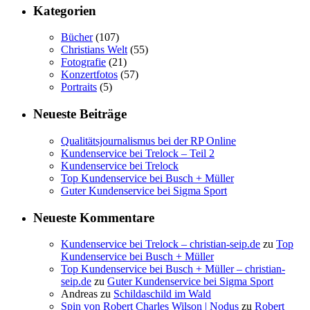
Kategorien
Bücher
(107)
Christians Welt
(55)
Fotografie
(21)
Konzertfotos
(57)
Portraits
(5)
Neueste Beiträge
Qualitätsjournalismus bei der RP Online
Kundenservice bei Trelock – Teil 2
Kundenservice bei Trelock
Top Kundenservice bei Busch + Müller
Guter Kundenservice bei Sigma Sport
Neueste Kommentare
Kundenservice bei Trelock – christian-seip.de
zu
Top
Kundenservice bei Busch + Müller
Top Kundenservice bei Busch + Müller – christian-
seip.de
zu
Guter Kundenservice bei Sigma Sport
Andreas
zu
Schildaschild im Wald
Spin von Robert Charles Wilson | Nodus
zu
Robert