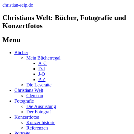
christian-seip.de
Christians Welt: Bücher, Fotografie und
Konzertfotos
Menu
Skip
Bücher
to
Mein Bücherregal
content
A-C
D-I
J-O
P-Z
Die Leseratte
Christians Welt
Clemson
Fotografie
Die Ausrüstung
Der Fotograf
Konzertfotos
Konzerthistorie
Referenzen
Portraits