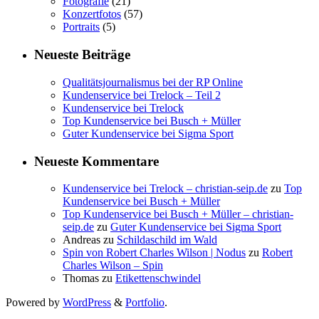
Fotografie
(21)
Konzertfotos
(57)
Portraits
(5)
Neueste Beiträge
Qualitätsjournalismus bei der RP Online
Kundenservice bei Trelock – Teil 2
Kundenservice bei Trelock
Top Kundenservice bei Busch + Müller
Guter Kundenservice bei Sigma Sport
Neueste Kommentare
Kundenservice bei Trelock – christian-seip.de
zu
Top
Kundenservice bei Busch + Müller
Top Kundenservice bei Busch + Müller – christian-
seip.de
zu
Guter Kundenservice bei Sigma Sport
Andreas
zu
Schildaschild im Wald
Spin von Robert Charles Wilson | Nodus
zu
Robert
Charles Wilson – Spin
Thomas
zu
Etikettenschwindel
Powered by
WordPress
&
Portfolio
.