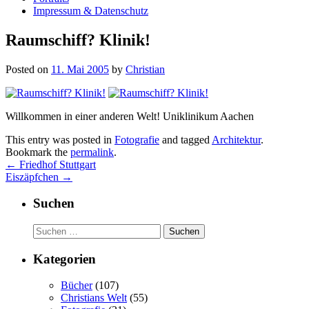
Impressum & Datenschutz
Raumschiff? Klinik!
Posted on
11. Mai 2005
by
Christian
Willkommen in einer anderen Welt! Uniklinikum Aachen
This entry was posted in
Fotografie
and tagged
Architektur
.
Bookmark the
permalink
.
Post
←
Friedhof Stuttgart
Eiszäpfchen
→
navigation
Suchen
Suchen
nach:
Kategorien
Bücher
(107)
Christians Welt
(55)