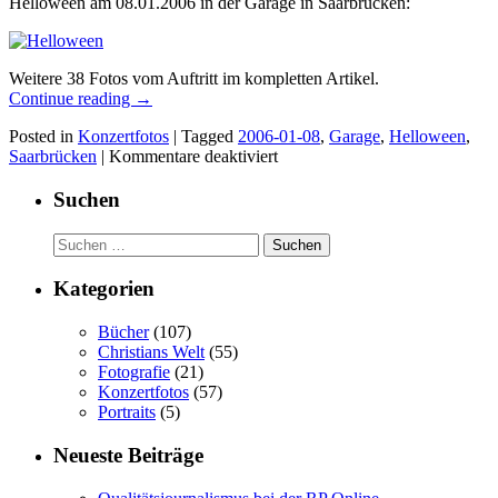
Helloween am 08.01.2006 in der Garage in Saarbrücken:
Weitere 38 Fotos vom Auftritt im kompletten Artikel.
Continue reading
→
Posted in
Konzertfotos
|
Tagged
2006-01-08
,
Garage
,
Helloween
,
für
Saarbrücken
|
Kommentare deaktiviert
2006-
01-
Suchen
08:
Helloween
Suchen
nach:
Kategorien
Bücher
(107)
Christians Welt
(55)
Fotografie
(21)
Konzertfotos
(57)
Portraits
(5)
Neueste Beiträge