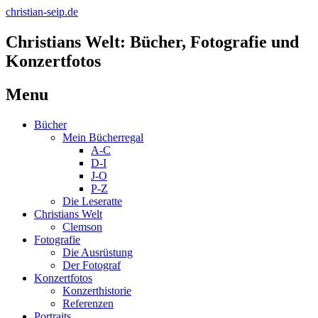
christian-seip.de
Christians Welt: Bücher, Fotografie und
Konzertfotos
Menu
Skip
Bücher
to
Mein Bücherregal
content
A-C
D-I
J-O
P-Z
Die Leseratte
Christians Welt
Clemson
Fotografie
Die Ausrüstung
Der Fotograf
Konzertfotos
Konzerthistorie
Referenzen
Portraits