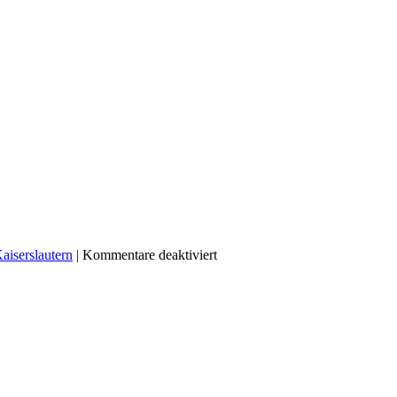
für
aiserslautern
|
Kommentare deaktiviert
2007-
10-
19:
Adorned
Graves