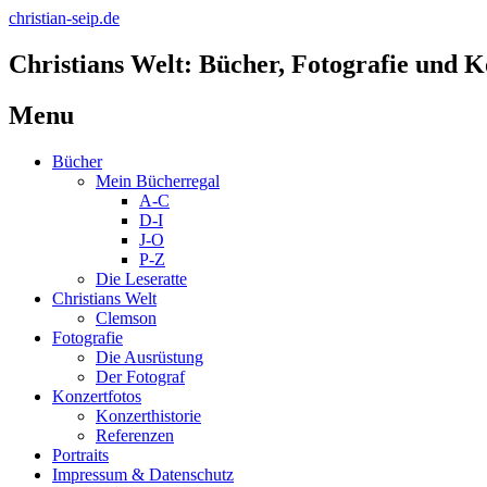
christian-seip.de
Christians Welt: Bücher, Fotografie und K
Menu
Skip
Bücher
to
Mein Bücherregal
content
A-C
D-I
J-O
P-Z
Die Leseratte
Christians Welt
Clemson
Fotografie
Die Ausrüstung
Der Fotograf
Konzertfotos
Konzerthistorie
Referenzen
Portraits
Impressum & Datenschutz